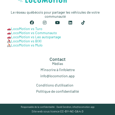
Le réseau québécois pour partager les véhicules de votre
communauté
LocoMotion vs Turo
LocoMotion vs Communauto
LocoMotion vs Leo autopartage
LocoMotion vs BIXI
LocoMotion vs Mulo
Contact
Médias
M'inscrire à l'infolettre
info@locomotion.app
Conditions d'utilisation
Politique de confidentialité
Responsable de la confidentialité : David Gendron, info@locomotion.app
Site web sous licence
CC-BY-NC-SA 4.0