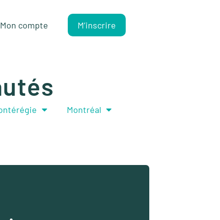
Mon compte
M’inscrire
autés
ontérégie
Montréal